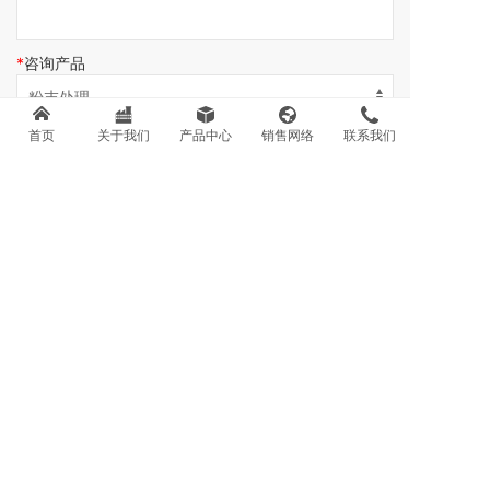
咨询产品
首页
关于我们
产品中心
销售网络
联系我们
内容留言
提交
联系我们
销售热线：
0371-67858801
售后热线：
0371-67858803