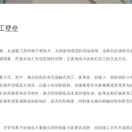
工壁垒
拓展，从超硬刀具到电子散热片，从精密传感器到高端首饰，金刚石的身影无
键因素，而激光加工凭借其独特优势，正逐渐成为金刚石加工的主流方法。
要方式。其中，激光切割具有无接触式加工、效率高、切缝小、热影响区小
实现窄切缝及大切深，以最小化切割损耗。切缝锥度作为衡量槽道深宽变化
石的高硬度和高导热性，激光切割面临高准直切缝形成、超厚金刚石板材加
发展有望显著降低热影响区，提高切割精度，同时激光束的精确控制和新型
。尽管等离子刻蚀在大量微孔同时制备方面更具优势，但刻蚀工艺尚不成熟