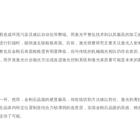
易造成环境污染且难以自动化等弊端。而激光平整化技术则以其极高的加工
进行扫描时，能快速去除粗糙表面。目前，激光研磨研究主要关注激光入射
整化后金刚石表面粗糙度有明显降低，但与传统的机械抛光相比仍存在差距
，而开发激光分步抛光方法或改进激光控制系统和激光束质量可能是未来的
一环。然而，金刚石晶圆的硬度极高，传统线切割方法难以胜任。激光剥离
在晶体内特定位置制造结合力较薄弱的改质层，实现金刚石晶圆的高效、精
提供了可能。