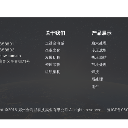
关于我们
产品展示
走进金海威
粉末处理
7858801
858803
企业文化
冷压成型
hw.com.cn
发展历程
热压烧结
市高新区
冬青街71号
资质荣誉
节块处理
组织架构
焊接
后处理
附件
ght ©2016 郑州金海威科技实业有限公司 All rights reserved.
豫ICP备050