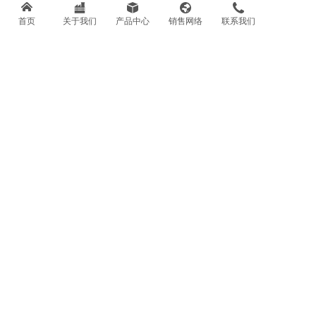
首页
关于我们
产品中心
销售网络
联系我们
走进金海威
走进金海威
发展历程
了解更多
了解更多
了解更多
组织架构
荣誉资质
了解更多
了解更多
联系我们
销售热线：
0371-67858801
售后热线：
0371-67858803
邮箱：sales@goldenhw.com.cn
地址：中国 · 郑州市高新区冬青街71号