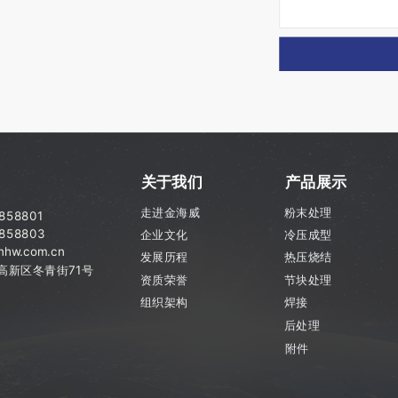
关于我们
产品展示
走进金海威
粉末处理
7858801
858803
企业文化
冷压成型
hw.com.cn
发展历程
热压烧结
市高新区
冬青街71号
资质荣誉
节块处理
组织架构
焊接
后处理
附件