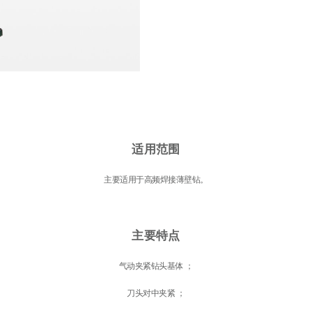
适用范围
主要适用于高频焊接薄壁钻。
主要特点
气动夹紧钻头基体 ；
刀头对中夹紧 ；