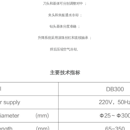
刀头和基体可分别调整对中 ；
夹头和夹板通水冷却 ；
钻头基体分度准确 ；
升降系统采用滚珠丝杠和直线轴承 ；
焊后压缩空气冷却。
主要技术指标