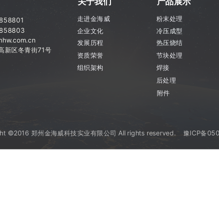
关于我们
产品展示
走进金海威
粉末处理
7858801
858803
企业文化
冷压成型
hw.com.cn
发展历程
热压烧结
市高新区
冬青街71号
资质荣誉
节块处理
组织架构
焊接
后处理
附件
ght ©2016 郑州金海威科技实业有限公司 All rights reserved.
豫ICP备050